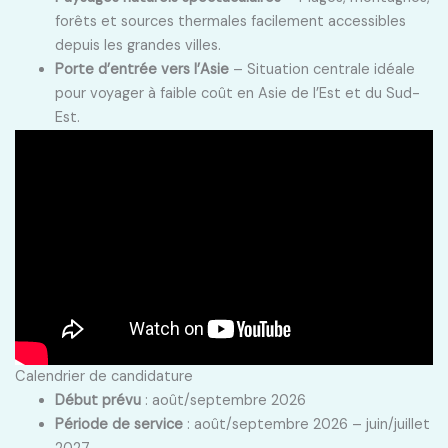
forêts et sources thermales facilement accessibles
depuis les grandes villes.
Porte d’entrée vers l’Asie
– Situation centrale idéale
pour voyager à faible coût en Asie de l’Est et du Sud-
Est.
Calendrier de candidature
Début prévu
: août/septembre 2026
Période de service
: août/septembre 2026 – juin/juillet