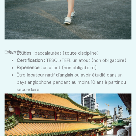
Exigences
Études :
baccalauréat (toute discipline)
Certification :
TESOL/TEFL un atout (non obligatoire)
Expérience :
un atout (non obligatoire)
Être
locuteur natif d’anglais
ou avoir étudié dans un
pays anglophone pendant au moins 10 ans à partir du
secondaire