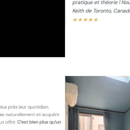
pratique et théorie ! N
Keith de Toronto, Canad
★
★
★
★
★
plus près leur quotidien,
ais naturellement et acquérir
t offrir.
C’est bien plus qu’un