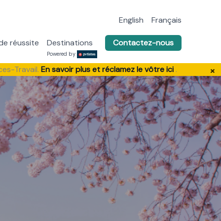
English
Français
de réussite
Destinations
Contactez-nous
Powered by
ces-Travail.
En savoir plus et réclamez le vôtre ici
.
×