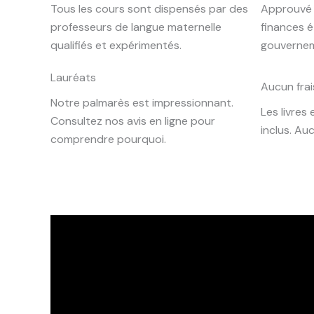
Tous les cours sont dispensés par des
Approuvé 
professeurs de langue maternelle
finances é
qualifiés et expérimentés.
gouvernem
Lauréats
Aucun fra
Notre palmarès est impressionnant.
Les livres
Consultez nos avis en ligne pour
inclus. Au
comprendre pourquoi.